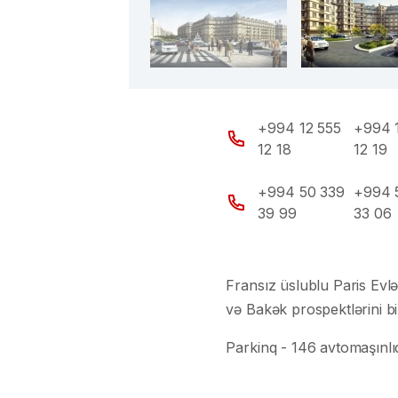
+994 12 555
+994 
12 18
12 19
+994 50 339
+994 
39 99
33 06
Fransız üslublu Paris Evl
və Bakək prospektlərini b
Parkinq - 146 avtomaşınlıq