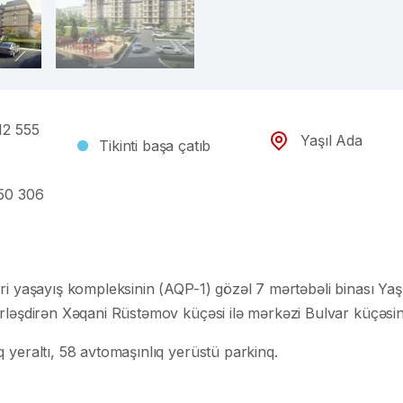
12 555
Yaşıl Ada
Tikinti başa çatıb
50 306
əri yaşayış kompleksinin (AQP-1) gözəl 7 mərtəbəli binası Y
irləşdirən Xəqani Rüstəmov küçəsi ilə mərkəzi Bulvar küçəsini
 yeraltı, 58 avtomaşınlıq yerüstü parkinq.