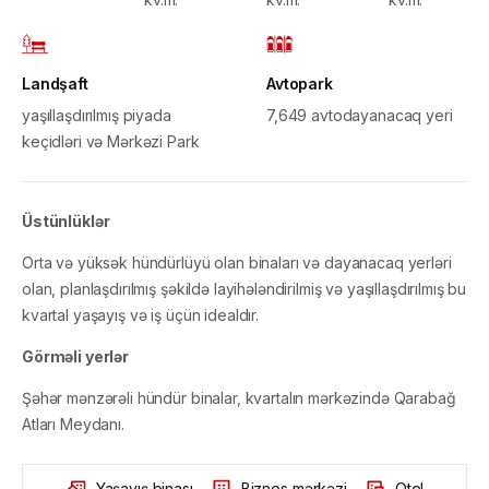
Landşaft
Avtopark
yaşıllaşdırılmış piyada
7,649 avtodayanacaq yeri
keçidləri və Mərkəzi Park
Üstünlüklər
Orta və yüksək hündürlüyü olan binaları və dayanacaq yerləri
olan, planlaşdırılmış şəkildə layihələndirilmiş və yaşıllaşdırılmış bu
kvartal yaşayış və iş üçün idealdır.
Görməli yerlər
Şəhər mənzərəli hündür binalar, kvartalın mərkəzində Qarabağ
Atları Meydanı.
Yaşayış binası
Biznes mərkəzi
Otel