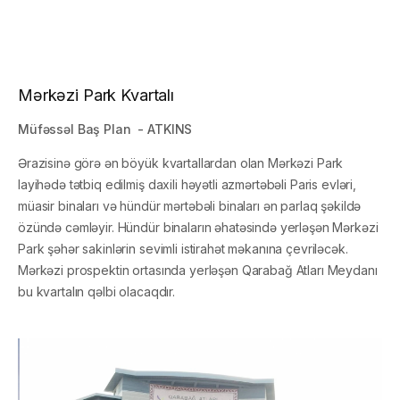
Mərkəzi Park Kvartalı
Müfəssəl Baş Plan - ATKINS
Ərazisinə görə ən böyük kvartallardan olan Mərkəzi Park
layihədə tətbiq edilmiş daxili həyətli azmərtəbəli Paris evləri,
müasir binaları və hündür mərtəbəli binaları ən parlaq şəkildə
Xəbərlər
özündə cəmləyir. Hündür binaların əhatəsində yerləşən Mərkəzi
Park şəhər sakinlərin sevimli istirahət məkanına çevriləcək.
Qalereya
Mərkəzi prospektin ortasında yerləşən Qarabağ Atları Meydanı
bu kvartalın qəlbi olacaqdır.
Video