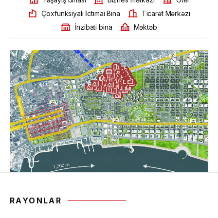
Çoxfunksiyalı İctimai Bina
Ticarət Mərkəzi
İnzibati bina
Məktəb
RAYONLAR