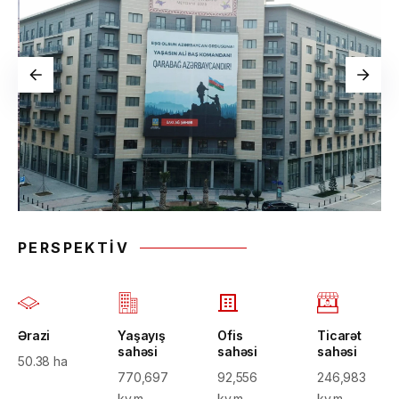
PERSPEKTIV
Ərazi
Yaşayış
Ofis
Ticarət
sahəsi
sahəsi
sahəsi
50.38 ha
770,697
92,556
246,983
kv.m.
kv.m.
kv.m.