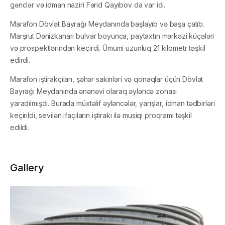
gənclər və idman naziri Fərid Qayıbov da var idi.
Marafon Dövlət Bayrağı Meydanında başlayıb və başa çatıb.
Marşrut Dənizkanarı bulvar boyunca, paytaxtın mərkəzi küçələri
və prospektlərindən keçirdi. Ümumi uzunluq 21 kilometr təşkil
edirdi.
Marafon iştirakçıları, şəhər sakinləri və qonaqlar üçün Dövlət
Bayrağı Meydanında ənənəvi olaraq əyləncə zonası
yaradılmışdı. Burada müxtəlif əyləncələr, yarışlar, idman tədbirləri
keçirildi, sevilən ifaçıların iştirakı ilə musiqi proqramı təşkil
edildi.
Gallery