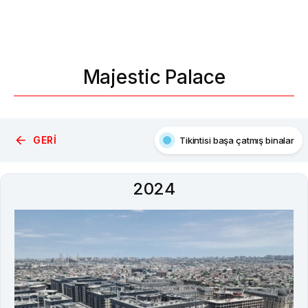
Majestic Palace
GERI
Tikintisi başa çatmış binalar
Xəbərlər
2024
Qalereya
Video