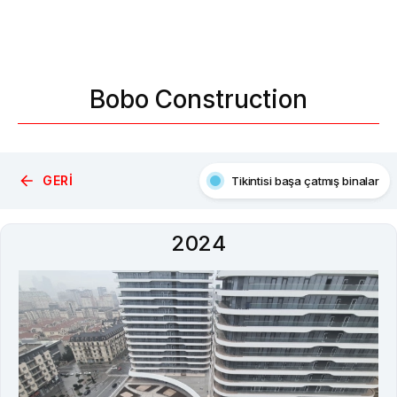
Bobo Construction
GERI
Tikintisi başa çatmış binalar
Xəbərlər
2024
Qalereya
Video