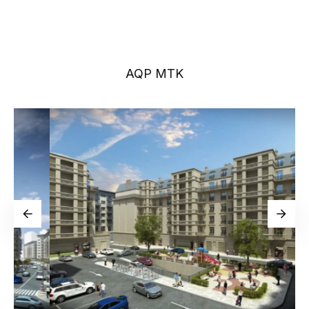
AQP MTK
Xəbərlər
Qalereya
Video