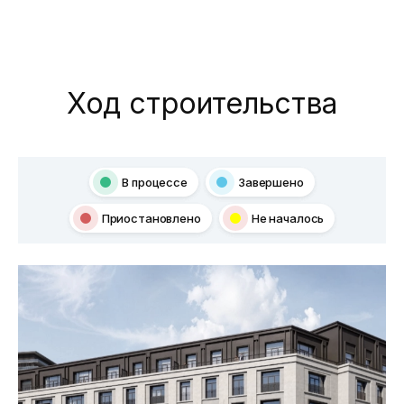
Ход cтроительства
В процессе
Завершено
Приостановлено
Hе началось
Новости
Галерея
Видео