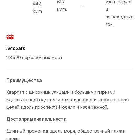
618
улиц, парков
442
-
kv.m.
и
kv.m.
пешеходных
зон.
Avtopark
113 590 парковочных мест
Преимущества
Квартал с широкими улицами и большими парками
идеально подходящее и для жилых и для коммерческих
целей вдоль проспекта Нобеля и набережной.
Достопримечательности
Длинный променад вдоль моря, общественный пляж и
парки.