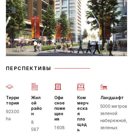
ПЕРСПЕКТИВЫ
Терри
Жил
Офи
Ком
Ландшафт
тория
ой
сное
мерч
5000 метров
райо
поме
еска
923.00
зеленой
н
щен
я
ha
ия
пло
набережной,
8
щад
1 608
зеленых
587
ь