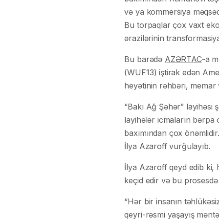
və ya kommersiya məqsədilə
Bu torpaqlar çox vaxt ekol
ərazilərinin transformasiya
Bu barədə
AZƏRTAC
-a m
(WUF13) iştirak edən Ame
heyətinin rəhbəri, memar v
“Bakı Ağ Şəhər” layihəsi
layihələr icmaların bərpa 
baxımından çox önəmlidir.
İlya Azaroff vurğulayıb.
İlya Azaroff qeyd edib ki
keçid edir və bu prosesdə
“Hər bir insanın təhlükəsi
qeyri-rəsmi yaşayış məntə