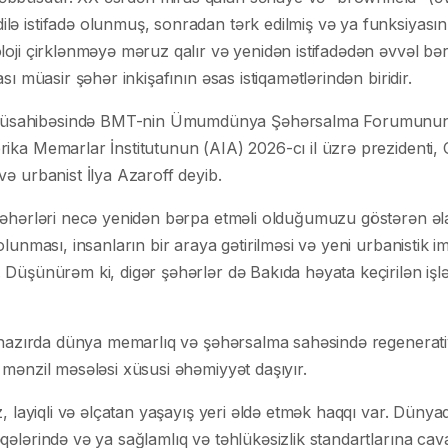
 istifadə olunmuş, sonradan tərk edilmiş və ya funksiyasını it
oji çirklənməyə məruz qalır və yenidən istifadədən əvvəl bərp
sı müasir şəhər inkişafının əsas istiqamətlərindən biridir.
üsahibəsində BMT-nin Ümumdünya Şəhərsalma Forumunun 
rika Memarlar İnstitutunun (AIA) 2026-cı il üzrə prezident
ə urbanist İlya Azaroff deyib.
 şəhərləri necə yenidən bərpa etməli olduğumuzu göstərən ə
olunması, insanların bir araya gətirilməsi və yeni urbanistik 
 Düşünürəm ki, digər şəhərlər də Bakıda həyata keçirilən işlə
, hazırda dünya memarlıq və şəhərsalma sahəsində regenerativ
 mənzil məsələsi xüsusi əhəmiyyət daşıyır.
z, layiqli və əlçatan yaşayış yeri əldə etmək haqqı var. Dünya
qələrində və ya sağlamlıq və təhlükəsizlik standartlarına ca