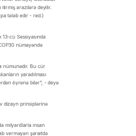
irmiş ərazilərə deyilir.
a tələb edir - red.)
13-cü Sessiyasında
i, COP30 nümayəndə
la nümunədir. Bu cür
imkanların yaradılması
rdən öyrənə bilər”, - deyə
 dizayn prinsiplərinə
da milyardlarla insan
vab verməyən şəraitdə