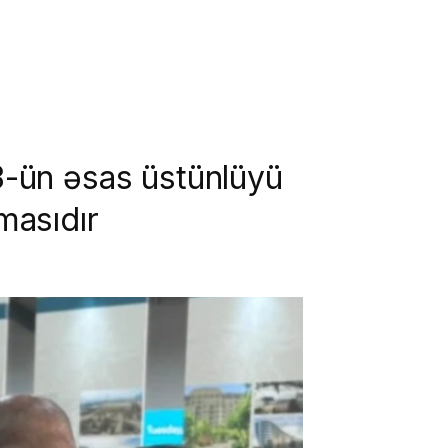
3-ün əsas üstünlüyü
masıdır