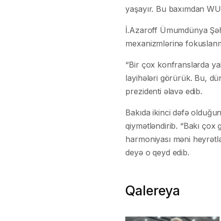
yaşayır. Bu baxımdan WUF1
İ.Azaroff Ümumdünya Şəh
mexanizmlərinə fokuslanm
“Bir çox konfranslarda ya
layihələri görürük. Bu, 
prezidenti əlavə edib.
Bakıda ikinci dəfə olduğu
qiymətləndirib. “Bakı çox 
harmoniyası məni heyrətlə
deyə o qeyd edib.
Qalereya