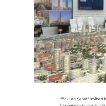
“Bakı Ağ Şəhər” layihəsi k
baxımından nümunəvi təşə