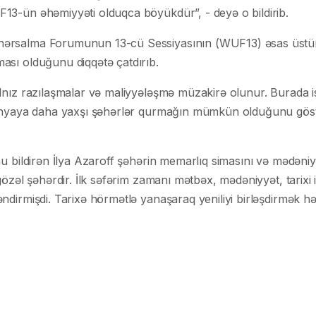
3-ün əhəmiyyəti olduqca böyükdür”, - deyə o bildirib.
ərsalma Forumunun 13-cü Sessiyasının (WUF13) əsas üstün
ası olduğunu diqqətə çatdırıb.
lnız razılaşmalar və maliyyələşmə müzakirə olunur. Burada is
dünyaya daha yaxşı şəhərlər qurmağın mümkün olduğunu göstə
nu bildirən İlya Azaroff şəhərin memarlıq simasını və mədəniy
gözəl şəhərdir. İlk səfərim zamanı mətbəx, mədəniyyət, tarixi
ndirmişdi. Tarixə hörmətlə yanaşaraq yeniliyi birləşdirmək hə