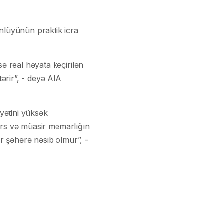
lüyünün praktik icra
ə real həyata keçirilən
rir”, - deyə AIA
yətini yüksək
 irs və müasir memarlığın
r şəhərə nəsib olmur”, -