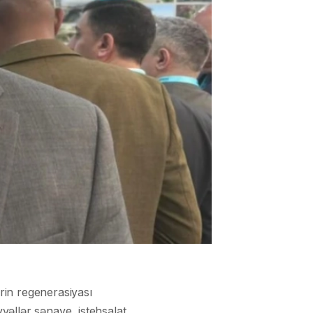
rin regenerasiyası
əllər sənaye, istehsalat