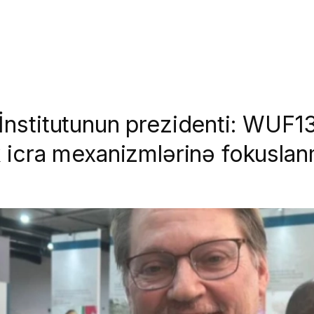
nstitutunun prezidenti: WUF1
k icra mexanizmlərinə fokuslan