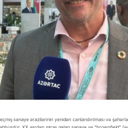
eçmiş sənaye ərazilərinin yenidən canlandırılması və şəhərlə
bbüsdür. XX əsrdən miras qalan sənaye və “brownfield” (əvv