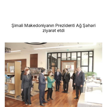
Şimali Makedoniyanın Prezidenti Ağ Şəhəri
ziyarət etdi
Xəbərlər
Qalereya
Video