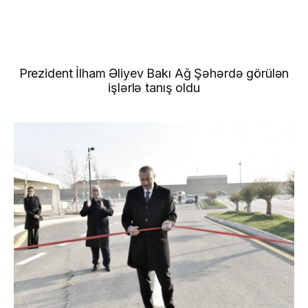
Prezident İlham Əliyev Bakı Ağ Şəhərdə görülən
işlərlə tanış oldu
Xəbərlər
Qalereya
Video