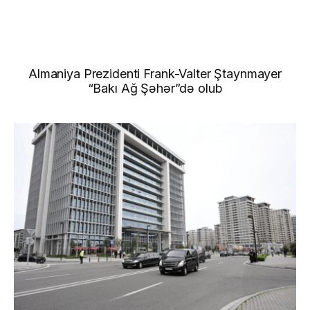
Almaniya Prezidenti Frank-Valter Ştaynmayer
“Bakı Ağ Şəhər”də olub
Xəbərlər
Qalereya
Video